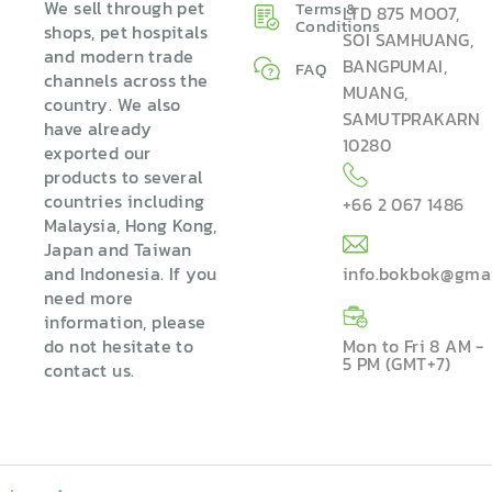
We sell through pet
Terms &
LTD 875 MOO7,
Conditions
shops, pet hospitals
SOI SAMHUANG,
and modern trade
BANGPUMAI,
FAQ
channels across the
MUANG,
country. We also
SAMUTPRAKARN
have already
10280
exported our
products to several
countries including
+66 2 067 1486
Malaysia, Hong Kong,
Japan and Taiwan
and Indonesia. If you
info.bokbok@gma
need more
information, please
do not hesitate to
Mon to Fri 8 AM -
5 PM (GMT+7)
contact us.