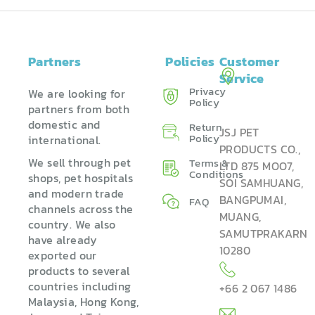
Partners
Policies
Customer
Service
Privacy
We are looking for
Policy
partners from both
domestic and
Return
JSJ PET
Policy ​
international.
PRODUCTS CO.,
We sell through pet
Terms &
LTD 875 MOO7,
Conditions
shops, pet hospitals
SOI SAMHUANG,
and modern trade
BANGPUMAI,
FAQ
channels across the
MUANG,
country. We also
SAMUTPRAKARN
have already
10280
exported our
products to several
countries including
+66 2 067 1486
Malaysia, Hong Kong,