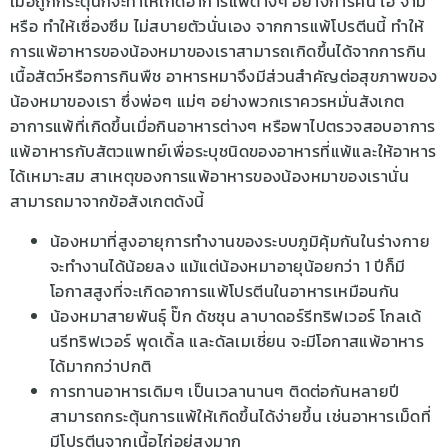
เมื่อถูกกระตุ้นก็จะทำให้เกิดอาการแพ้ต้างๆ อย่างการคัน ไอ จาม
หรือ ทำให้เซื่องซึม ไม่สบายตัวนั่นเอง จากการแพ้โปรตีนนี้ ทำให้
การแพ้อาหารของน้องหมาของเราสามารถเกิดขึ้นได้จากการกิน
เนื้อสัตว์หรือการกินพืช อาหารหมาจึงมีส่วนสำคัญต่อสุขภาพของ
น้องหมาของเรา ซึ่งพ่อๆ แม่ๆ อย่างพวกเราควรหมั่นสังเกต
อาการแพ้ที่เกิดขึ้นเมื่อกินอาหารต่างๆ หรือพาไปตรวจสอบอาการ
แพ้อาหารกับสัตวแพทย์เพื่อระบุชนิดของอาหารที่แพ้และให้อาหาร
ได้เหมาะสม สาเหตุของการแพ้อาหารของน้องหมาของเรานั่น
สามารถมาจากข้อสังเกตดังนี้
น้องหมาที่สูงอายุการทำงานของระบบภูมิคุ้มกันในร่างกาย
จะทำงานได้น้อยลง แม้แต่น้องหมาอายุน้อยกว่า 1 ปีก็มี
โอกาสสูงที่จะเกิดอาการแพ้โปรตีนในอาหารเหมือนกัน
น้องหมาสายพันธุ์ ปั๊ก ดัชชุน ลาบาดอร์รีทริฟเวอร์ โกลเด้
นรีทริฟเวอร์ พุดเดิ้ล และดัลเมเชี่ยน จะมีโอกาสแพ้อาหาร
ได้มากกว่าปกติ
การทานอาหารเดิมๆ เป็นเวลานานๆ ติดต่อกันหลายปี
สามารถกระตุ้นการแพ้ให้เกิดขึ้นได้ง่ายขึ้น เช่นอาหารเม็ดที่
มีโปรตีนจากเนื้อไก่อยู่สูงมาก