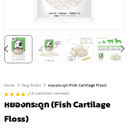
Home
Dog Treats
หยองกระดูก (Fish Cartilage Floss)
(
3
customer reviews)
หยองกระดูก (Fish Cartilage
Rated
2
5.00
out of 5
based on
customer
Floss)
ratings