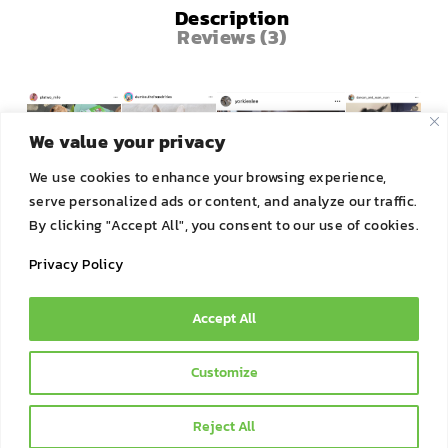
Description
Reviews (3)
We value your privacy
We use cookies to enhance your browsing experience,
serve personalized ads or content, and analyze our traffic.
By clicking "Accept All", you consent to our use of cookies.
Privacy Policy
Accept All
© 2021 Bok Bok Pet Munchies by JSJ Pet Products Co., Ltd. |
Customize
All Rights Reserved
Reject All