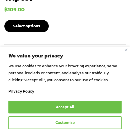
฿
109.00
Select options
We value your privacy
ทิชชู่เปียก เยื่อไผ่ ย่อย…
We use cookies to enhance your browsing experience, serve
personalized ads or content, and analyze our traffic. By
clicking "Accept All", you consent to our use of cookies.
Privacy Policy
Accept All
© 2021 Bok Bok Pet Munchies by JSJ Pet Products Co., Ltd. | All
Customize
Rights Reserved