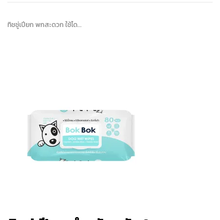
ทิชชู่เปียก พกสะดวก ใช้ได…