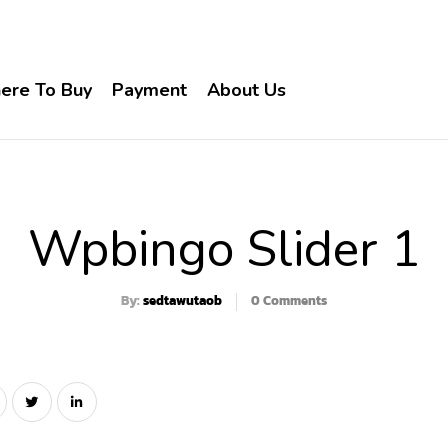
ere To Buy
Payment
About Us
Wpbingo Slider 1
By:
sedtawutaob
0
Comments