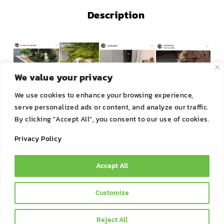
Description
We value your privacy
We use cookies to enhance your browsing experience,
serve personalized ads or content, and analyze our traffic.
By clicking "Accept All", you consent to our use of cookies.
Privacy Policy
Accept All
© 2021 Bok Bok Pet Munchies by JSJ Pet Products Co., Ltd. |
Customize
All Rights Reserved
Reject All