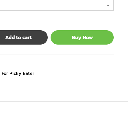
Add to cart
Buy Now
,
For Picky Eater