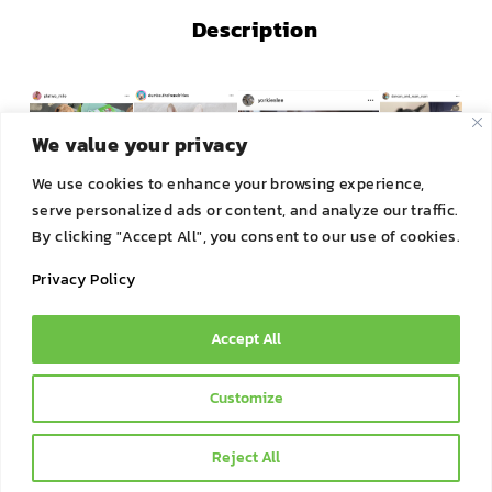
Description
We value your privacy
We use cookies to enhance your browsing experience,
serve personalized ads or content, and analyze our traffic.
By clicking "Accept All", you consent to our use of cookies.
Privacy Policy
Accept All
© 2021 Bok Bok Pet Munchies by JSJ Pet Products Co., Ltd. |
Customize
All Rights Reserved
Reject All