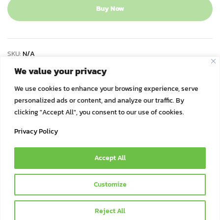
quantity
Buy Now
SKU:
N/A
We value your privacy
Category:
Cat-Nip
We use cookies to enhance your browsing experience, serve
personalized ads or content, and analyze our traffic. By
clicking "Accept All", you consent to our use of cookies.
Privacy Policy
Accept All
© 2021 Bok Bok Pet Munchies by JSJ Pet Products Co., Ltd. | All
Customize
Rights Reserved
Reject All