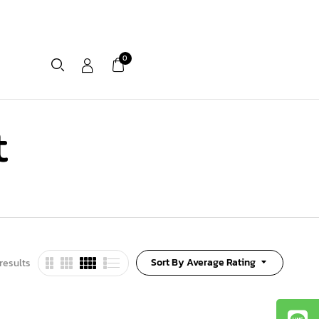
0
t
Sort By Average Rating
results