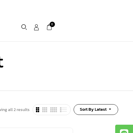
0
t
Sort By Latest
ing all 2 results