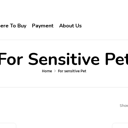
ere To Buy
Payment
About Us
For Sensitive Pe
Home
For sensitive Pet
Show